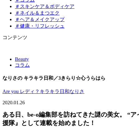
＃スキンケア＆ボディケア
＃ネイル＆まつエク
＃ヘア＆メイクアップ
＃健康・リフレッシュ
コンテンツ
Beauty
コラム
なりさの キラキラ日和／3きらり☆心うらはら
Are you レディ？
キラキラ日和
なりさ
2020.01.26
ある日、be-o編集部を訪ねてきた謎の美女。 “ア
援隊』として連載を始めました！