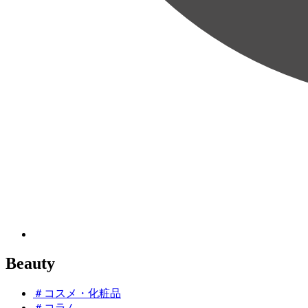
Beauty
＃コスメ・化粧品
＃コラム