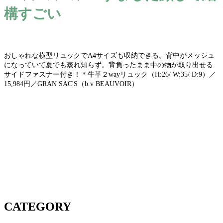
構すごい
おしゃれな横型リュックでA4サイズも収納できる。背中がメッシュ
になっていて夏でも蒸れ知らず。背負ったまま中の物が取り出せる
サイドファスナー付き！＊牛革２wayリュック（H:26/ W:35/ D:9）／
15,984円／GRAN SAC'S（b.v BEAUVOIR）
CATEGORY