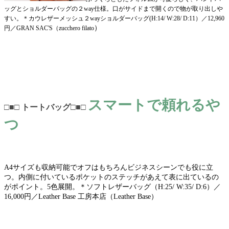
ッグとショルダーバッグの２way仕様。口がサイドまで開くので物が取り出しや
すい。
＊カウレザーメッシュ２wayショルダーバッグ(H:14/ W:28/ D:11）／12,960
）
円／GRAN SAC'S（zucchero filato
スマートで頼れるや
□■□ トートバッグ□■□
つ
A4サイズも収納可能でオフはもちろんビジネスシーンでも役に立
つ。内側に付いているポケットのステッチがあえて表に出ているの
がポイント。5色展開。＊ソフトレザーバッグ（H:25/ W:35/ D:6）／
16,000円／Leather Base 工房本店（Leather Base）