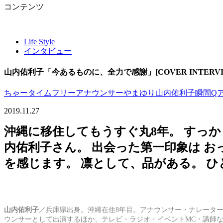
コンテンツ
Life Style
インタビュー
山内佑利子「今あるものに、全力で感謝」[COVER INTERVI
ちゃータイム
フリーアナウンサー
やまゆり
山内佑利子
瞬間Q
2019.11.27
沖縄に移住してもうすぐ丸8年。 すっか
内佑利子さん。 出会った第一印象は 
を感じます。 凛として、品がある。 
山内佑利子
／兵庫県出身。沖縄在住8年目。アナウンサー・ナレーター
ウンサーとして出演するほか、テレビ・ラジオ・イベントMC・講師