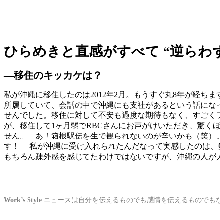
ひらめきと直感がすべて “逆らわ
―移住のキッカケは？
私が沖縄に移住したのは2012年2月。もうすぐ丸8年が経
所属していて、会話の中で沖縄にも支社があるという話にな
せんでした。移住に対して不安も過度な期待もなく、すごく
が、移住して1ヶ月弱でRBCさんにお声がけいただき、驚
せん。…あ！箱根駅伝を生で観られないのが辛いかも（笑）
す！ 私が沖縄に受け入れられたんだなって実感したのは、
もちろん疎外感を感じてたわけではないですが、沖縄の人が
Work’s Style
ニュースは自分を伝えるものでも感情を伝えるものでも