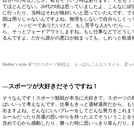
自分への苛立たしさ。私もそういう時はあります。でももう
てほとんどない。20代の頃は思っていましたよ、こんなに頑
に行ったり。当時はそれが格好いいと思っていたんです。で
因は周りじゃないんですよね。無理をしないで自分らしくっ
す。 ハッピーでありたいけど、もし苦手な人がいたら…。
ら、そっとフェードアウトしますね。もし仕事などでどうし
るんですよ。だから誰かの悪口が始まっても、しれっと軌道
Hobby’s style
家でのスポーツ観戦は、もっぱらこんなスタイル。柔らか
―スポーツが大好きだそうですね！
そうなんです！スポーツ観戦が本当に大好きで。スポーツの
ばいいって考えなんです。仕事もきっと適材適所だから、も
出ますよね。どんなにいいプレーをしてどんな努力をこれま
ルールだったり共通の思いやりを持った上でそういうことを
含めて心から感動したり、勝った時に思いっきり喜んだり。