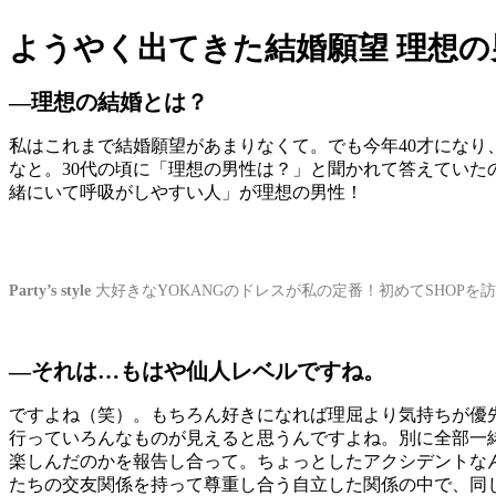
ようやく出てきた結婚願望 理想
―理想の結婚とは？
私はこれまで結婚願望があまりなくて。でも今年40才にな
なと。30代の頃に「理想の男性は？」と聞かれて答えてい
緒にいて呼吸がしやすい人」が理想の男性！
Party’s style
大好きなYOKANGのドレスが私の定番！初めてSHOP
―それは…もはや仙人レベルですね。
ですよね（笑）。もちろん好きになれば理屈より気持ちが優
行っていろんなものが見えると思うんですよね。別に全部一
楽しんだのかを報告し合って。ちょっとしたアクシデントな
たちの交友関係を持って尊重し合う自立した関係の中で、同