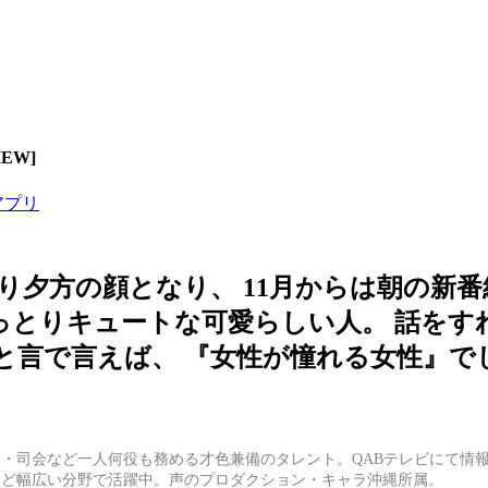
EW]
アプリ
り夕方の顔となり、 11月からは朝の新番
おっとりキュートな可愛らしい人。 話をす
ひと言で言えば、 『女性が憧れる女性』で
・司会など一人何役も務める才色兼備のタレント。QABテレビにて情報番
など幅広い分野で活躍中。声のプロダクション・キャラ沖縄所属。