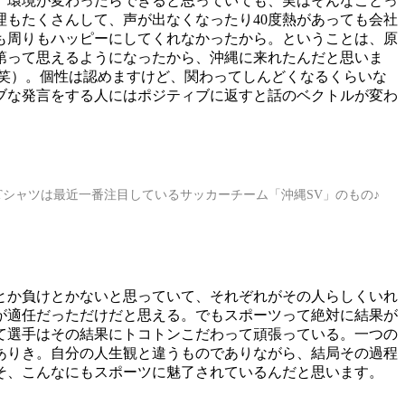
。環境が変わったらできると思っていても、実はそんなことっ
理もたくさんして、声が出なくなったり40度熱があっても会社
も周りもハッピーにしてくれなかったから。ということは、原
第って思えるようになったから、沖縄に来れたんだと思いま
笑）。個性は認めますけど、関わってしんどくなるくらいな
ブな発言をする人にはポジティブに返すと話のベクトルが変わ
シャツは最近一番注目しているサッカーチーム「沖縄SV」のもの♪
とか負けとかないと思っていて、それぞれがその人らしくいれ
が適任だっただけだと思える。でもスポーツって絶対に結果が
て選手はその結果にトコトンこだわって頑張っている。一つの
ありき。自分の人生観と違うものでありながら、結局その過程
そ、こんなにもスポーツに魅了されているんだと思います。