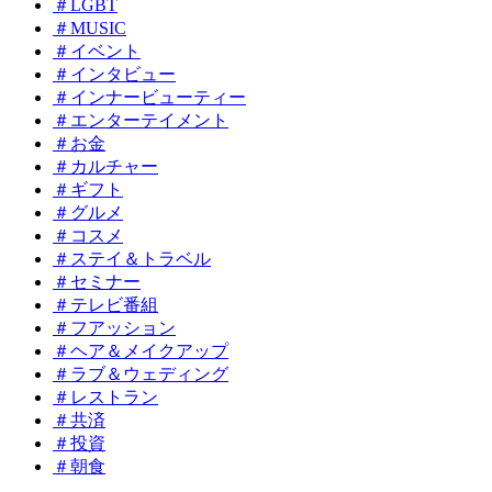
＃LGBT
＃MUSIC
＃イベント
＃インタビュー
＃インナービューティー
＃エンターテイメント
＃お金
＃カルチャー
＃ギフト
＃グルメ
＃コスメ
＃ステイ＆トラベル
＃セミナー
＃テレビ番組
＃フアッション
＃ヘア＆メイクアップ
＃ラブ＆ウェディング
＃レストラン
＃共済
＃投資
＃朝食