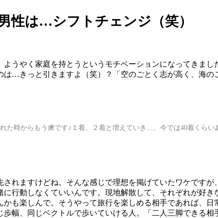
の男性は…シフトチェンジ（笑）
り、ようやく家庭を持とうというモチベーションになってきまし
たのは…きっと引きますよ（笑）？「空のごとく志が高く、海の
を訪れた時からもう虜です♪１着、２着と増えていき…、今では40着く
先されますけどね。そんな感じで理想を掲げていたワケですが
緒に行動しなくていいんです。現地解散して、それぞれが好き
んかも楽しんで。そうやって旅行を楽しめる相手であれば、日
じ歩幅、同じベクトルで歩いていける人。「二人三脚できる相