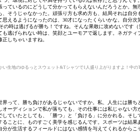
１つ、環境に対して不満を持っているのは依存だと思うんです
張っているのにどうして分かってもらえないんだろうとか。無
も、そうじゃなかった。頑張り方も求め方も、結局それは自分
て思えるようになったのは、30才になったくらいかな。自分次
その時は逃げるが勝ち！ですね。そんな果敢に攻めないです（
ても逃げられない時は、笑顔とユーモアで返します。ネガティ
修正しちゃいますね。
い生地のゆるっとスウェット&Tシャツで1人盛り上がりますよ！中のT
世界って、勝ち負けがあるじゃないですか。私、人生には勝ち
しオーディションで私が落ちても、その仕事には私じゃない方
でしていたとしても、「勝つ」と「負ける」に分かれる。そし
することに、ものすごく美学を感じるんです。スポーツは結果
自分が生活するフィールドにはない感情を与えてくれるからこ