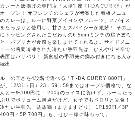
カレーと唐揚げの専門店『太陽? 厘 TI-DA CURRY』が
オープン！ 元フレンチのシェフが考案した看板メニュー
のカレーは、ルーに野菜ブイヨンやフルーツ、スパイス
をたっぷりと使用し、甘さとスパイシーが絶妙！ その上
にトッピングされたこだわりの6.5mmミンチの鶏そぼろ
と、パプリカが食感を楽しませてくれるよ。サイドメニ
ューの瞬間冷凍された冷たい手羽先は、ひんやり甘辛で
表面はパリパリ！ 新食感の手羽先の病み付きになる人が
続出！
ルーの辛さを4段階で選べる「TI-DA CURRY 880円」
が、12/31（日）23：59：59まではオープン価格で、な
んと一杯100円に！ 200gのライスに負けず、ルーもたっ
ぷりでボリューム満点だけど、女子でもペロリと完食！
冷たい手羽先「益益鶏（ますますどり） 1P150円／3P
400円／5P 700円」も、ぜひ一緒に味わって。