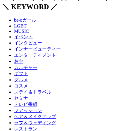
＼ KEYWORD ／
be-oガール
LGBT
MUSIC
イベント
インタビュー
インナービューティー
エンターテイメント
お金
カルチャー
ギフト
グルメ
コスメ
ステイ＆トラベル
セミナー
テレビ番組
フアッション
ヘア＆メイクアップ
ラブ＆ウェディング
レストラン