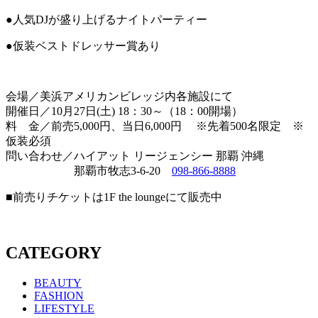
●
人気DJが盛り上げるナイトパーティー
●
仮装ベストドレッサー賞あり
会場／美浜アメリカンビレッジ内各施設にて
開催日／10月27日(土)
18：30～（18：00開場）
料 金／前売5,000円、当日6,000円 ※先着500名限定 ※
仮装必須
問い合わせ／ハイアット リージェンシー 那覇 沖縄
那覇市牧志3-6-20
098-866-8888
■前売りチケットは1F the loungeにて販売中
CATEGORY
BEAUTY
FASHION
LIFESTYLE