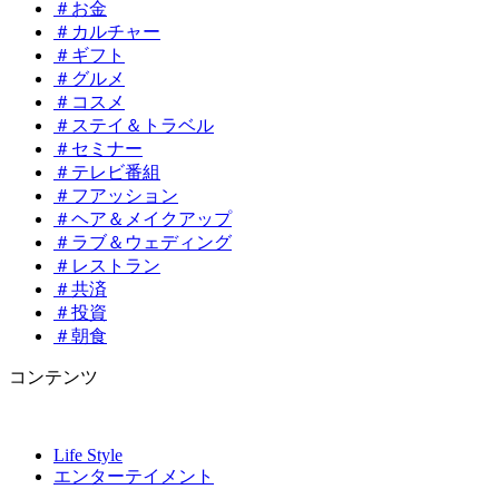
＃お金
＃カルチャー
＃ギフト
＃グルメ
＃コスメ
＃ステイ＆トラベル
＃セミナー
＃テレビ番組
＃フアッション
＃ヘア＆メイクアップ
＃ラブ＆ウェディング
＃レストラン
＃共済
＃投資
＃朝食
コンテンツ
Life Style
エンターテイメント