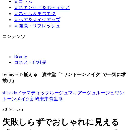
＃コラム
＃スキンケア＆ボディケア
＃ネイル＆まつエク
＃ヘア＆メイクアップ
＃健康・リフレッシュ
コンテンツ
Beauty
コスメ・化粧品
by myself×揃える 資生堂「“ワントーンメイク”で一気に垢
抜け」
shiseido
ドラマティックルージュ
マキアージュ
ルージュ
ワン
トーンメイク
新崎未来
資生堂
2019.11.26
失敗しらずでおしゃれに見える