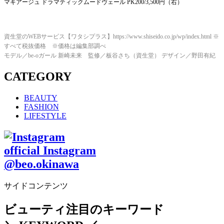
マキアージュ ドラマティックムードヴェール PK200/3,500円（右）
資生堂のWEBサービス【ワタシプラス】https://www.shiseido.co.jp/wp/index.html ※
すべて税抜価格 ※価格は編集部調べ
モデル／be-oガール 新崎未来 監修／板谷さち（資生堂） デザイン／野田有紀
CATEGORY
BEAUTY
FASHION
LIFESTYLE
official Instagram
@beo.okinawa
サイドコンテンツ
ビューティ注目のキーワード