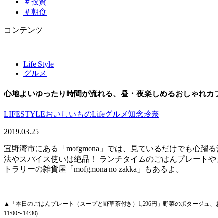
＃投資
＃朝食
コンテンツ
Life Style
グルメ
心地よいゆったり時間が流れる、昼・夜楽しめるおしゃれカ
LIFESTYLE
おいしいものLife
グルメ
知念玲奈
2019.03.25
宜野湾市にある「mofgmona」では、見ているだけでも
法やスパイス使いは絶品！ ランチタイムのごはんプレートや
トラリーの雑貨屋「mofgmona no zakka」もあるよ。
▲「本日のごはんプレート（スープと野草茶付き）1,296円」野菜のポタージュ
11:00〜14:30)