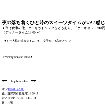
夜の落ち着くひと時のスイーツタイムがいい感じ
▲夜は食事の他、ケーキやドリンクなどもあり。「ケーキセット918
（ディナータイム17:00〜）
◀お一人様の読書タイムでも、女子会でも訪れやすい
3Fのmofgmona no zakka▶︎
□□□ Shop Infomation □□□
電 ／
098-893-7303
住／宜野湾市宜野湾2-1-29 1F
営／11:00〜22:30（L.O.21:30）
休／火曜