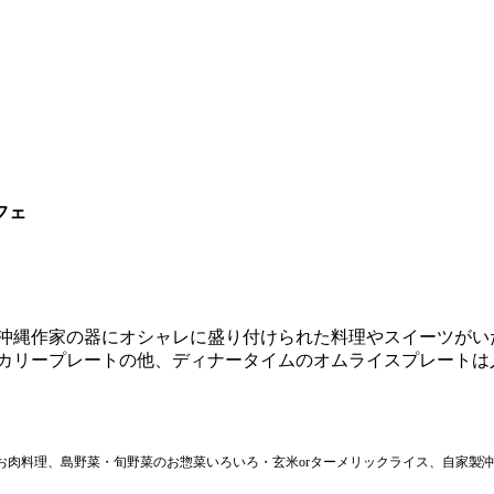
フェ
心躍る沖縄作家の器にオシャレに盛り付けられた料理やスイーツが
カリープレートの他、ディナータイムのオムライスプレートは
、お肉料理、島野菜・旬野菜のお惣菜いろいろ・玄米orターメリックライス、自家製