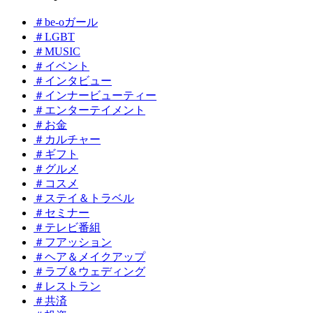
＃be-oガール
＃LGBT
＃MUSIC
＃イベント
＃インタビュー
＃インナービューティー
＃エンターテイメント
＃お金
＃カルチャー
＃ギフト
＃グルメ
＃コスメ
＃ステイ＆トラベル
＃セミナー
＃テレビ番組
＃フアッション
＃ヘア＆メイクアップ
＃ラブ＆ウェディング
＃レストラン
＃共済