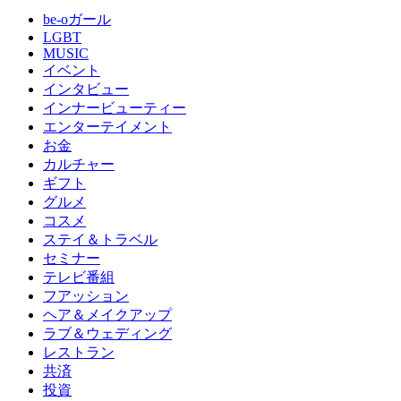
be-oガール
LGBT
MUSIC
イベント
インタビュー
インナービューティー
エンターテイメント
お金
カルチャー
ギフト
グルメ
コスメ
ステイ＆トラベル
セミナー
テレビ番組
フアッション
ヘア＆メイクアップ
ラブ＆ウェディング
レストラン
共済
投資