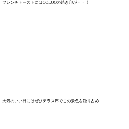
！
フレンチトーストにはOOLOOの焼き印が・・
天気のいい日にはぜひテラス席でこの景色を独り占め！