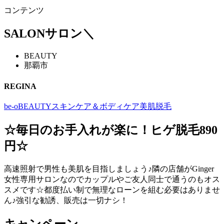
コンテンツ
SALON
サロン
＼
BEAUTY
那覇市
REGINA
be-o
BEAUTY
スキンケア＆ボディケア
美肌
脱毛
☆毎日のお手入れが楽に！ヒゲ脱毛890
円☆
高速照射で男性も美肌を目指しましょう♪隣の店舗がGinger
女性専用サロンなのでカップルやご友人同士で通うのもオス
スメです☆都度払い制で無理なローンを組む必要はありませ
ん♪強引な勧誘、販売は一切ナシ！
キャンペーン