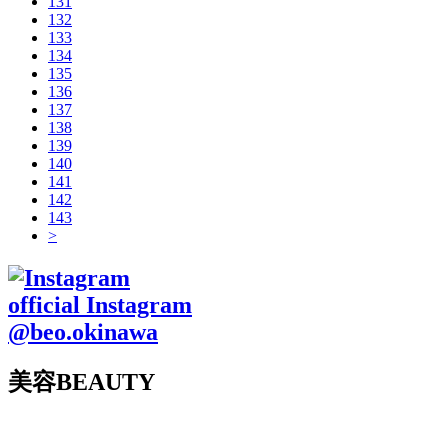
131
132
133
134
135
136
137
138
139
140
141
142
143
>
official Instagram
@beo.okinawa
美容
BEAUTY