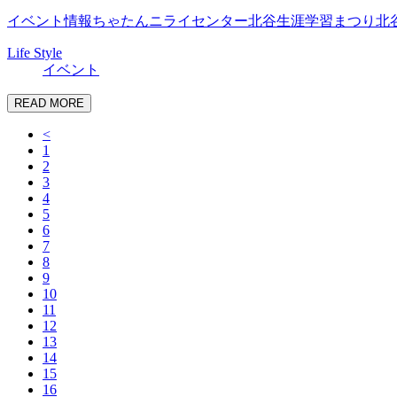
イベント情報
ちゃたんニライセンター
北谷生涯学習まつり
北
Life Style
イベント
READ MORE
<
1
2
3
4
5
6
7
8
9
10
11
12
13
14
15
16