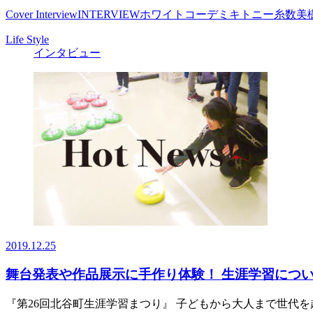
Cover Interview
INTERVIEW
ホワイトコーデ
ミキトニー
糸数美
Life Style
インタビュー
2019.12.25
舞台発表や作品展示に手作り体験！ 生涯学習につ
『第26回北谷町生涯学習まつり』 子どもから大人まで世代を