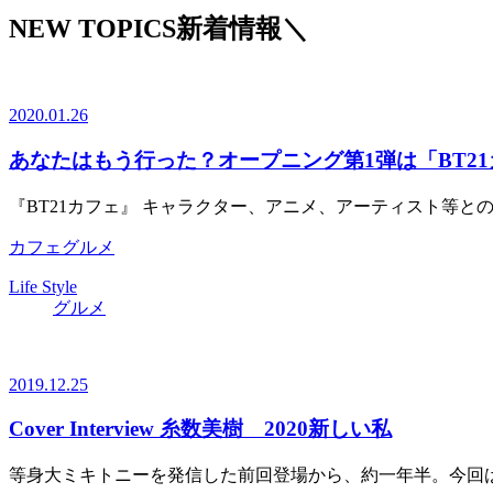
NEW TOPICS
新着情報
＼
2020.01.26
あなたはもう行った？オープニング第1弾は「BT2
『BT21カフェ』 キャラクター、アニメ、アーティスト等とのコ
カフェ
グルメ
Life Style
グルメ
2019.12.25
Cover Interview 糸数美樹 2020新しい私
等身大ミキトニーを発信した前回登場から、約一年半。今回は2