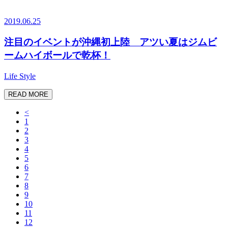
2019.06.25
注目のイベントが沖縄初上陸 アツい夏はジムビ
ームハイボールで乾杯！
Life Style
READ MORE
<
1
2
3
4
5
6
7
8
9
10
11
12