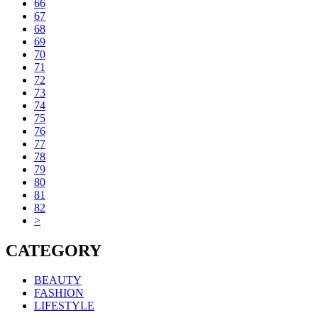
66
67
68
69
70
71
72
73
74
75
76
77
78
79
80
81
82
>
CATEGORY
BEAUTY
FASHION
LIFESTYLE